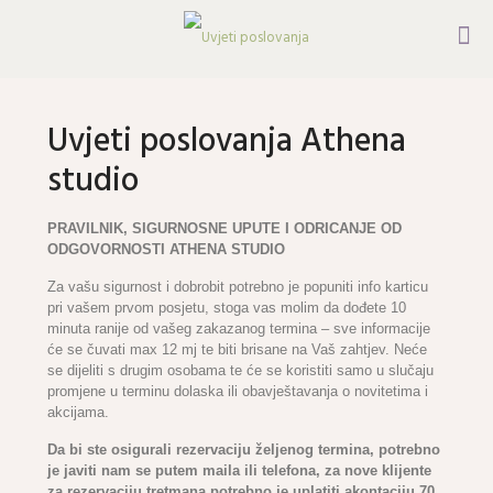
Uvjeti poslovanja Athena
studio
PRAVILNIK, SIGURNOSNE UPUTE I ODRICANJE OD
ODGOVORNOSTI ATHENA STUDIO
Za vašu sigurnost i dobrobit potrebno je popuniti info karticu
pri vašem prvom posjetu, stoga vas molim da dođete 10
minuta ranije od vašeg zakazanog termina – sve informacije
će se čuvati max 12 mj te biti brisane na Vaš zahtjev. Neće
se dijeliti s drugim osobama te će se koristiti samo u slučaju
promjene u terminu dolaska ili obavještavanja o novitetima i
akcijama.
Da bi ste osigurali rezervaciju željenog termina, potrebno
je javiti nam se putem maila ili telefona, za nove klijente
za rezervaciju tretmana potrebno je uplatiti akontaciju 70