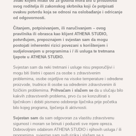
Svaki klijent mlađi od 18 godina mora biti u prisutnosti
svog roditelja ili zakonskog skrbnika koji će potpisati
ovakvu potvrdu koja se odnosi na oslobađanje i odricanje
od odgovornosti.
Čitanjem, potpisivanjem, ili naručivanjem – ovog
pravilnika ili obrasca kao klijent ATHENA STUDIO,
potvrđujem, prepoznajem i svjestan sam da mogu
postojati inherentni rizici povezani s korištenjem i
sudjelovanjem u programima i / ili usluga te tretmana
ljepote u ATHENA STUDIO.
Svjestan sam da neki tretmani i usluge nisu preporučljivi i
mogu biti štetni i opasni za osobe s zdravstvenim
problemima, osobe osjetljive na visoke temperature i određene
proizvode, trudnice ili osobe sa određenim zdravstvenim ili
fizičkim problemima.
Prihvaćam i slažem se
da u slučaju bilo
kakvih zdravstvenih problema, prvo ću se konzultirati s
liječnikom i dobiti pismeno odobrenje liječnika prije početka
bilo kojeg programa, liječenja ili aktivnosti.
Svjestan sam
da sam odgovoran za vlastitu zdravstvenu
sigurnost i moram se brinuti i poduzeti sve mjere opreza.
Dobrovoljnim odabirom ATHENA STUDIO i njihovih usluga / ili
programima, svjestan sam svih rizika i slažem se s