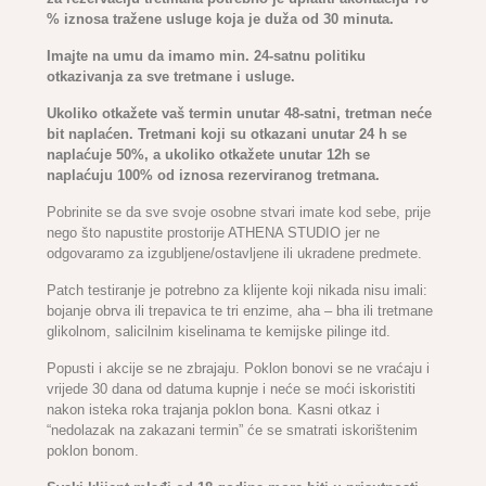
% iznosa tražene usluge koja je duža od 30 minuta.
Imajte na umu da imamo min. 24-satnu politiku
otkazivanja za sve tretmane i usluge.
Ukoliko otkažete vaš termin unutar 48-satni, tretman neće
bit naplaćen. Tretmani koji su otkazani unutar 24 h se
naplaćuje 50%, a ukoliko otkažete unutar 12h se
naplaćuju 100% od iznosa rezerviranog tretmana.
Pobrinite se da sve svoje osobne stvari imate kod sebe, prije
nego što napustite prostorije ATHENA STUDIO jer ne
odgovaramo za izgubljene/ostavljene ili ukradene predmete.
Patch testiranje je potrebno za klijente koji nikada nisu imali:
bojanje obrva ili trepavica te tri enzime, aha – bha ili tretmane
glikolnom, salicilnim kiselinama te kemijske pilinge itd.
Popusti i akcije se ne zbrajaju. Poklon bonovi se ne vraćaju i
vrijede 30 dana od datuma kupnje i neće se moći iskoristiti
nakon isteka roka trajanja poklon bona. Kasni otkaz i
“nedolazak na zakazani termin” će se smatrati iskorištenim
poklon bonom.