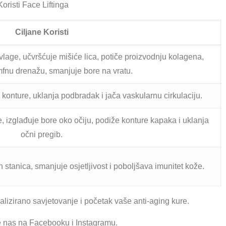
oristi Face Liftinga
Ciljane Koristi
lage, učvršćuje mišiće lica, potiče proizvodnju kolagena,
mfnu drenažu, smanjuje bore na vratu.
 konture, uklanja podbradak i jača vaskularnu cirkulaciju.
, izglađuje bore oko očiju, podiže konture kapaka i uklanja
očni pregib.
h stanica, smanjuje osjetljivost i poboljšava imunitet kože.
lizirano savjetovanje i početak vaše anti-aging kure.
te nas na Facebooku i Instagramu.