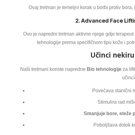
Ovaj tretman je temeljni korak u borbi protiv bora,
2. Advanced Face Lifti
Ovo je napredni tretman aktivne njege gdje terapeut
tehnologije prema specifičnom tipu kože i potre
Učinci nekiru
Naši tretmani koriste napredne
Bio tehnologije
za lift
učinci
Povećava stanični m
Stimulira rad miši
Smanjuje bore, steže 
Poboljšava dotok krv