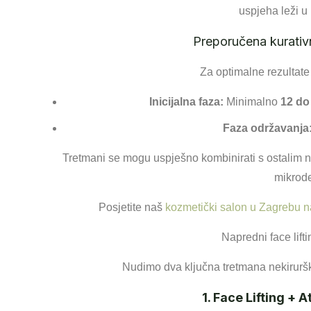
uspjeha leži u
Preporučena kurativ
Za optimalne rezultate
Inicijalna faza:
Minimalno
12 do
Faza održavanja
Tretmani se mogu uspješno kombinirati s ostalim 
mikrod
Posjetite naš
kozmetički salon u Zagrebu n
Napredni face lift
Nudimo dva ključna tretmana nekiruršk
1. Face Lifting +