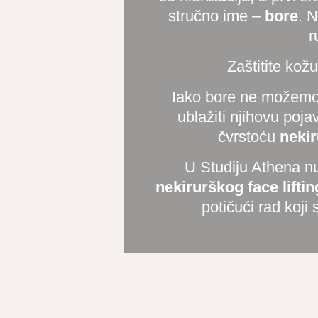
stručno ime –
bore
. N
r
Zaštitite ko
Iako bore ne možemo
ublažiti njihovu pojav
čvrstoću
neki
U Studiju Athena n
nekirurškog face lifti
potičući rad koji