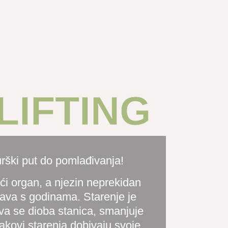
LIFTING
urški put do pomlađivanja!
ći organ, a njezin neprekidan
ava s godinama. Starenje je
va se dioba stanica, smanjuje
nakovi starenja dobivaju svoje