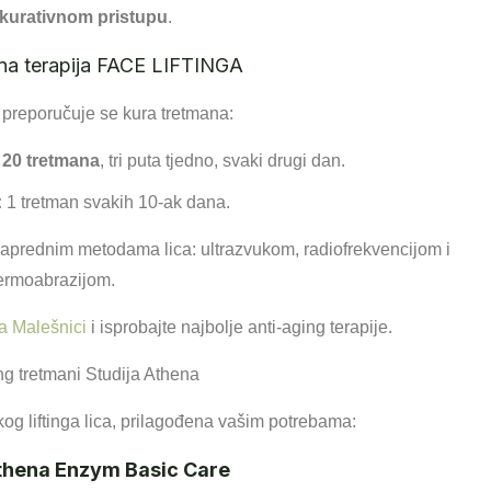
kurativnom pristupu
.
na terapija FACE LIFTINGA
 preporučuje se kura tretmana:
 20 tretmana
, tri puta tjedno, svaki drugi dan.
:
1 tretman svakih 10-ak dana.
naprednim metodama lica: ultrazvukom, radiofrekvencijom i
ermoabrazijom.
a Malešnici
i isprobajte najbolje anti-aging terapije.
ing tretmani Studija Athena
og liftinga lica, prilagođena vašim potrebama:
 Athena Enzym Basic Care