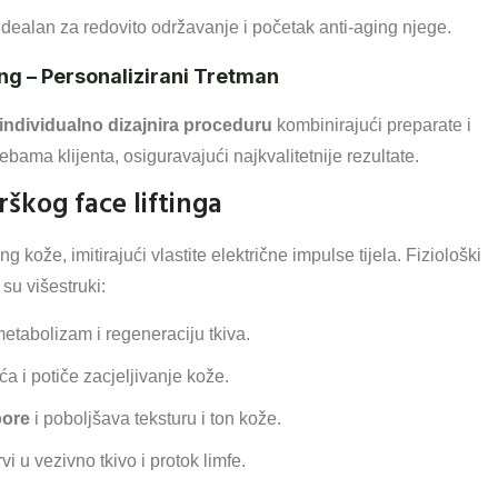
 idealan za redovito održavanje i početak anti-aging njege.
ng – Personalizirani Tretman
individualno dizajnira proceduru
kombinirajući preparate i
bama klijenta, osiguravajući najkvalitetnije rezultate.
rškog face liftinga
ing kože, imitirajući vlastite električne impulse tijela. Fiziološki
 su višestruki:
etabolizam i regeneraciju tkiva.
ća i potiče zacjeljivanje kože.
pore
i poboljšava teksturu i ton kože.
i u vezivno tkivo i protok limfe.