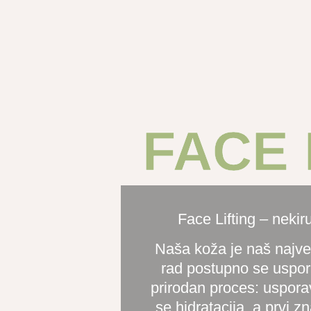
FACE 
Face Lifting – nekir
Naša koža je naš najve
rad postupno se uspor
prirodan proces: uspora
se hidratacija, a prvi z