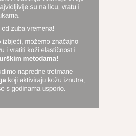
ajvidljivije su na licu, vratu i
ukama.
žu od zuba vremena!
 izbjeći, možemo značajno
u i vratiti koži elastičnost i
rurškim metodama!
udimo napredne tretmane
nga
koji aktiviraju kožu iznutra,
 se s godinama usporio.