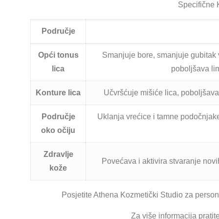
Specifične K
Područje
Opći tonus
Smanjuje bore, smanjuje gubitak v
lica
poboljšava li
Konture lica
Učvršćuje mišiće lica, poboljšava
Područje
Uklanja vrećice i tamne podočnjake
oko očiju
Zdravlje
Povećava i aktivira stvaranje novi
kože
Posjetite Athena Kozmetički Studio za persona
Za više informacija prati