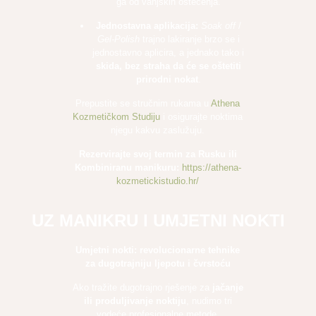
ga od vanjskih oštećenja.
Jednostavna aplikacija:
Soak off
/
Gel-Polish
trajno lakiranje brzo se i
jednostavno aplicira, a jednako tako i
skida, bez straha da će se oštetiti
prirodni nokat
.
Prepustite se stručnim rukama u
Athena
Kozmetičkom Studiju
i osigurajte noktima
njegu kakvu zaslužuju.
Rezervirajte svoj termin za Rusku ili
Kombiniranu manikuru:
https://athena-
kozmetickistudio.hr/
UZ MANIKRU I UMJETNI NOKTI
Umjetni nokti: revolucionarne tehnike
za dugotrajniju ljepotu i čvrstoću
Ako tražite dugotrajno rješenje za
jačanje
ili produljivanje noktiju
, nudimo tri
vodeće profesionalne metode,