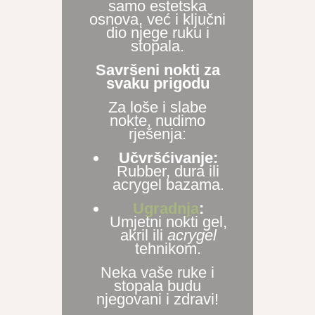
samo estetska
osnova, već i ključni
dio njege ruku i
stopala.
Savršeni nokti za
svaku prigodu
Za loše i slabe
nokte, nudimo
rješenja:
Učvršćivanje:
Rubber, dura ili
acrygel bazama.
Ugradnja
:
Umjetni nokti gel,
akril ili
acrygel
tehnikom.
Neka vaše ruke i
stopala budu
njegovani i zdravi!