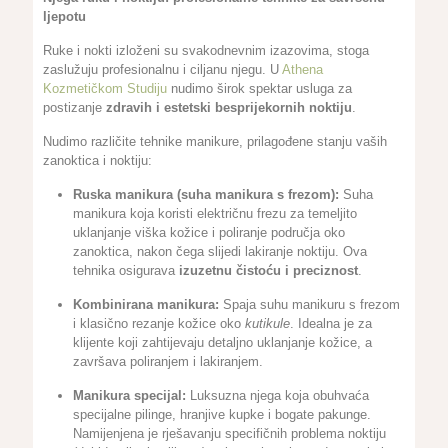
ljepotu
Ruke i nokti izloženi su svakodnevnim izazovima, stoga
zaslužuju profesionalnu i ciljanu njegu. U
Athena
Kozmetičkom Studiju
nudimo širok spektar usluga za
postizanje
zdravih i estetski besprijekornih noktiju
.
Nudimo različite tehnike manikure, prilagođene stanju vaših
zanoktica i noktiju:
Ruska manikura (suha manikura s frezom):
Suha
manikura koja koristi električnu frezu za temeljito
uklanjanje viška kožice i poliranje područja oko
zanoktica, nakon čega slijedi lakiranje noktiju. Ova
tehnika osigurava
izuzetnu čistoću i preciznost
.
Kombinirana manikura:
Spaja suhu manikuru s frezom
i klasično rezanje kožice oko
kutikule
. Idealna je za
klijente koji zahtijevaju detaljno uklanjanje kožice, a
završava poliranjem i lakiranjem.
Manikura specijal:
Luksuzna njega koja obuhvaća
specijalne pilinge, hranjive kupke i bogate pakunge.
Namijenjena je rješavanju specifičnih problema noktiju