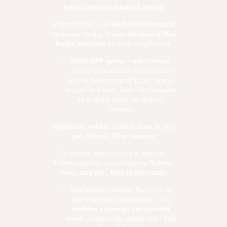
Trajno lakiranje (soak-off gelovi)
Predstavljamo vam
NAJNOVIJU metodu
uređivanja noktiju:
Trajno lakiranje & Mini
Ruska Manikura
sa
soak-off
gelovima.
SOAK OFF gelovi – trajni lakovi:
Savršena su alternativa za klijente
koji ne žele nadogradnju gel, akril ili
acrygel
tehnikom. Trajni lak je idealan
za prirodne nokte na rukama i
nogama.
Ojačavanje noktiju: rubber, dura ili acry
gel, fiber ili filler bazama
Za prirodne nokte kojima je potrebno
dodatno ojačanje preporučujemo
Rubber,
dura , acry gel , fiber ili filler baze
:
Ojačavanje i zaštita:
Ne samo da
čine vaše nokte predivnima, već i
dodatno ojačavaju vaš prirodni
nokat
, poboljšavaju njegov rast i štite