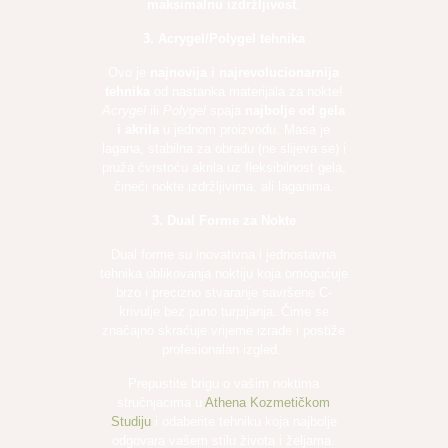
maksimalnu izdržljivost
.
3. Acrygel/Polygel tehnika
Ovo je
najnovija i najrevolucionarnija
tehnika
od nastanka materijala za nokte!
Acrygel
ili
Polygel
spaja
najbolje od gela
i akrila
u jednom proizvodu. Masa je
lagana, stabilna za obradu (ne slijeva se) i
pruža čvrstoću akrila uz fleksibilnost gela,
čineći nokte izdržljivima, ali laganima.
3. Dual Forme za Nokte
Dual forme su inovativna i jednostavna
tehnika oblikovanja noktiju koja omogućuje
brzo i precizno stvaranje savršene C-
krivulje bez puno turpijanja. Čime se
značajno skraćuje vrijeme izrade i postiže
profesionalan izgled.
Prepustite brigu o vašim noktima
stručnjacima u
Athena Kozmetičkom
Studiju
i odaberite tehniku koja najbolje
odgovara vašem stilu života i željama.