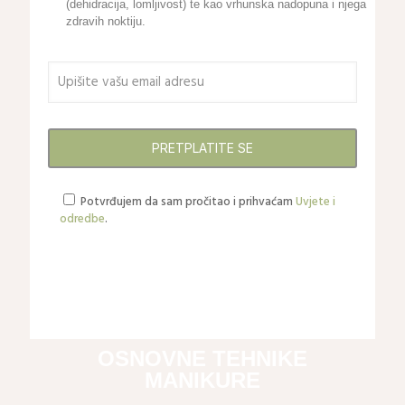
(dehidracija, lomljivost) te kao vrhunska nadopuna i njega
zdravih noktiju.
Potvrđujem da sam pročitao i prihvaćam
Uvjete i
odredbe
.
OSNOVNE TEHNIKE
MANIKURE