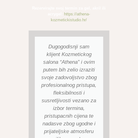
Rezervirajte svoj termin za gel, akril ili
acrygel:
https://athena-
kozmetickistudio.hr/
Dugogodisnji sam
Na
klijent Kozmetickog
kvalit
salona “Athena” i ovim
koje
putem bih zelio izraziti
vecer
svoje zadovoljstvo zbog
tjedno 
profesionalnog pristupa,
ra
fleksibilnosti i
posvec
susretljivosti vezano za
je
izbor termina,
kontin
pristupacnih cijena te
konz
nadasve zbog ugodne i
palet
prijateljske atmosferu
za pre