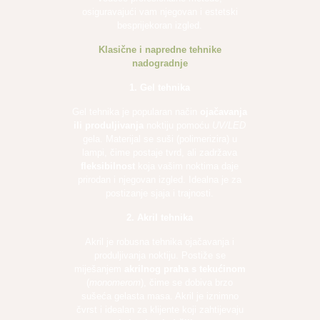
osiguravajući vam njegovan i estetski
besprijekoran izgled.
Klasične i napredne tehnike
nadogradnje
1. Gel tehnika
Gel tehnika je popularan način
ojačavanja
ili produljivanja
noktiju pomoću
UV/LED
gela. Materijal se suši (polimerizira) u
lampi, čime postaje tvrd, ali zadržava
fleksibilnost
koja vašim noktima daje
prirodan i njegovan izgled. Idealna je za
postizanje sjaja i trajnosti.
2. Akril tehnika
Akril je robusna tehnika ojačavanja i
produljivanja noktiju. Postiže se
miješanjem
akrilnog praha s tekućinom
(
monomerom
), čime se dobiva brzo
sušeća gelasta masa. Akril je iznimno
čvrst i idealan za klijente koji zahtijevaju