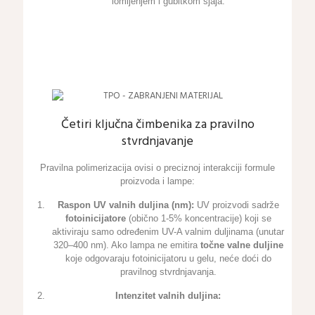
lomljenjem i gubitkom sjaja.
Četiri ključna čimbenika za pravilno
stvrdnjavanje
Pravilna polimerizacija ovisi o preciznoj interakciji formule
proizvoda i lampe:
Raspon UV valnih duljina (nm):
UV proizvodi sadrže
fotoinicijatore
(obično 1-5% koncentracije) koji se
aktiviraju samo određenim UV-A valnim duljinama (unutar
320–400 nm). Ako lampa ne emitira
točne valne duljine
koje odgovaraju fotoinicijatoru u gelu, neće doći do
pravilnog stvrdnjavanja.
Intenzitet valnih duljina: