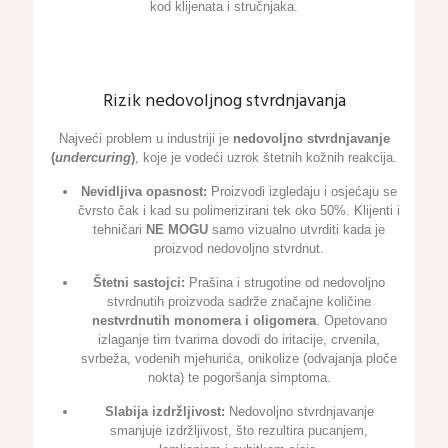
kod klijenata i stručnjaka.
Rizik nedovoljnog stvrdnjavanja
Najveći problem u industriji je
nedovoljno stvrdnjavanje
(
undercuring
)
, koje je vodeći uzrok štetnih kožnih reakcija.
Nevidljiva opasnost:
Proizvodi izgledaju i osjećaju se
čvrsto čak i kad su polimerizirani tek oko 50%. Klijenti i
tehničari
NE MOGU
samo vizualno utvrditi kada je
proizvod nedovoljno stvrdnut.
Štetni sastojci:
Prašina i strugotine od nedovoljno
stvrdnutih proizvoda sadrže značajne količine
nestvrdnutih monomera i oligomera
. Opetovano
izlaganje tim tvarima dovodi do iritacije, crvenila,
svrbeža, vodenih mjehurića, onikolize (odvajanja ploče
nokta) te pogoršanja simptoma.
Slabija izdržljivost:
Nedovoljno stvrdnjavanje
smanjuje izdržljivost, što rezultira pucanjem,