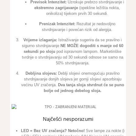
Previsok Intenzitet:
Uzrokuje prebrzo stvrdnjavanje i
ekstremno zagrijavanje
(opekline ležišta nokta,
onikoliza) tijekom prvih 30 sekundi.
Prenizak Intenzitet:
Rezultat je nedovoljno
stvrdnjavanje i povećan rizik od alergija.
Vrijeme izlaganja:
Istraživanje sugerira da se pravilno i
sigurno stvrdnjavanje
NE MOŽE dogoditi s manje od 60
sekundi po sloju
pod ispravnom lampom. Marketinške
tvrdnje o stvrdnjavanju od 30 sekundi odnose se samo na
50% stvrdnjavanja.
Debljina slojeva:
Deblji slojevi onemogućuju pravilno
stvrdnjavanje donjih slojeva jer gornji slojevi apsorbiraju
većinu UV zračenja.
Dva tanja sloja stvrdnut će se puno
bolje od jednog debelog sloja.
Najčešći nesporazumi
LED = Bez UV zračenja?
Netočno!
Sve lampe za nokte (i