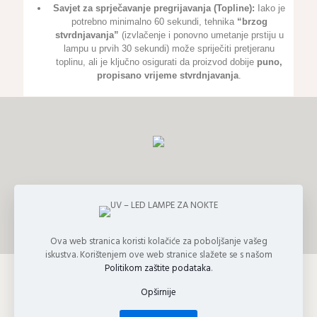
Savjet za sprječavanje pregrijavanja (Topline):
Iako je
potrebno minimalno 60 sekundi, tehnika
“brzog
stvrdnjavanja”
(izvlačenje i ponovno umetanje prstiju u
lampu u prvih 30 sekundi) može spriječiti pretjeranu
toplinu, ali je ključno osigurati da proizvod dobije
puno,
propisano vrijeme stvrdnjavanja
.
Ova web stranica koristi kolačiće za poboljšanje vašeg
iskustva. Korištenjem ove web stranice slažete se s našom
Politikom zaštite podataka
.
Opširnije
© 2026 Athena Kozmetički Studio | Sva prava zadržana | UX