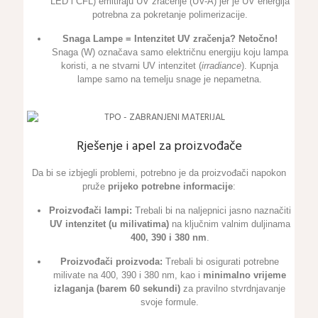
LED i CFL) emitiraju UV zračenje (UV-A) jer je UV energija
potrebna za pokretanje polimerizacije.
Snaga Lampe = Intenzitet UV zračenja?
Netočno!
Snaga (W) označava samo električnu energiju koju lampa
koristi, a ne stvarni UV intenzitet (
irradiance
). Kupnja
lampe samo na temelju snage je nepametna.
Rješenje i apel za proizvođače
Da bi se izbjegli problemi, potrebno je da proizvođači napokon
pruže
prijeko potrebne informacije
:
Proizvođači lampi:
Trebali bi na naljepnici jasno naznačiti
UV intenzitet (u milivatima)
na ključnim valnim duljinama
400, 390 i 380 nm
.
Proizvođači proizvoda:
Trebali bi osigurati potrebne
milivate na 400, 390 i 380 nm, kao i
minimalno vrijeme
izlaganja (barem 60 sekundi)
za pravilno stvrdnjavanje
svoje formule.